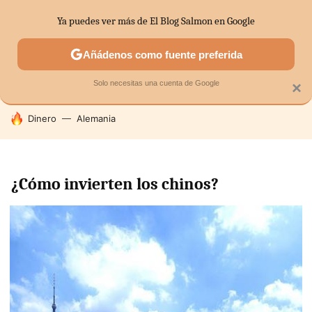
Ya puedes ver más de El Blog Salmon en Google
SECTORES
ECONOMÍA DOMÉSTICA
MERCADOS FINANC
Añádenos como fuente preferida
Solo necesitas una cuenta de Google
×
HOY SE HABLA DE
Dinero
Alemania
¿Cómo invierten los chinos?