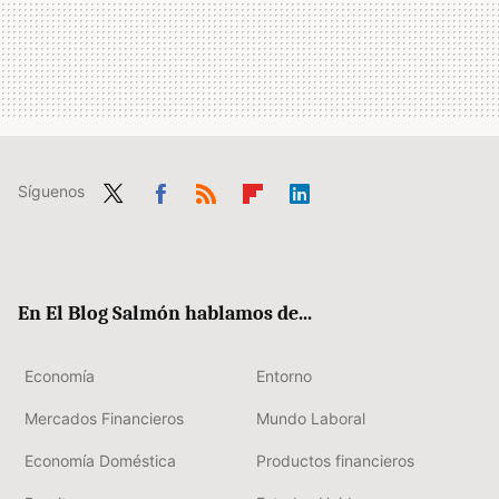
Síguenos
Twit
Fac
RSS
Flip
Link
ter
ebo
boa
edIn
ok
rd
En El Blog Salmón hablamos de...
Economía
Entorno
Mercados Financieros
Mundo Laboral
Economía Doméstica
Productos financieros