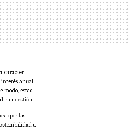
n carácter
 interés anual
te modo, estas
d en cuestión.
aca que las
stenibilidad a