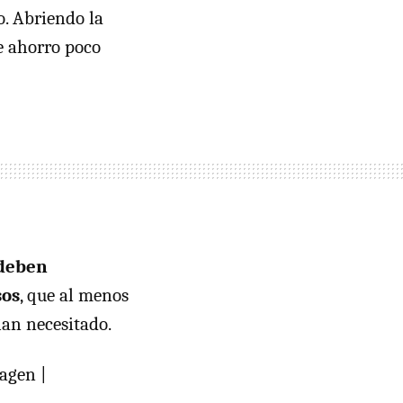
o. Abriendo la
e ahorro poco
deben
sos
, que al menos
han necesitado.
agen |