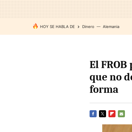
HOY SE HABLA DE
Dinero
Alemania
El FROB 
que no d
forma
FACEBOOK
TWITTER
FLIPBOARD
E-
MAIL