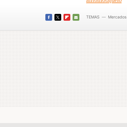
antoniotajuelo
TEMAS
Mercados 
FACEBOOK
TWITTER
FLIPBOARD
E-
MAIL