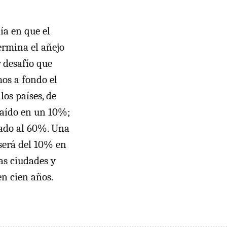
ía en que el
ermina el añejo
 desafío que
os a fondo el
los países, de
 caído en un 10%;
mado al 60%. Una
será del 10% en
has ciudades y
n cien años.