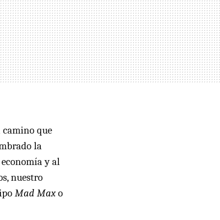
El camino que
embrado la
a economía y al
os, nuestro
tipo
Mad Max
o