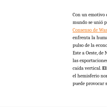
Con un emotivo d
mundo se unió pa
Consenso de Wa
enfrenta la huma
pulso de la econo
Este a Oeste, de
las exportacione
caída vertical.
El
el hemisferio nor
puede provocar s