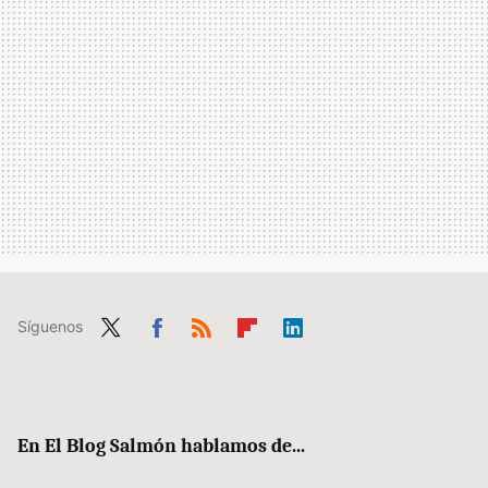
Síguenos
Twit
Fac
RSS
Flip
Link
ter
ebo
boa
edIn
ok
rd
En El Blog Salmón hablamos de...