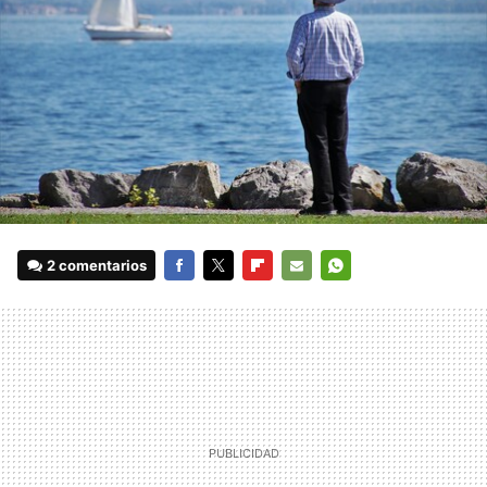
2 comentarios
FACEBOOK
TWITTER
FLIPBOARD
E-
WHATSAPP
MAIL