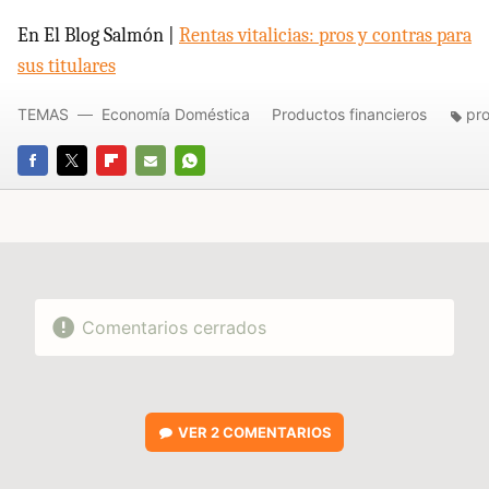
En El Blog Salmón |
Rentas vitalicias: pros y contras para
sus titulares
TEMAS
Economía Doméstica
Productos financieros
pr
FACEBOOK
TWITTER
FLIPBOARD
E-
WHATSAPP
MAIL
Comentarios cerrados
VER
2 COMENTARIOS