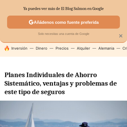
Ya puedes ver más de El Blog Salmon en Google
SECTORES
ECONOMÍA DOMÉSTICA
MERCADOS FINANC
Añádenos como fuente preferida
Solo necesitas una cuenta de Google
×
HOY SE HABLA DE
Inversión
Dinero
Precios
Alquiler
Alemania
Cr
Planes Individuales de Ahorro
Sistemático, ventajas y problemas de
este tipo de seguros