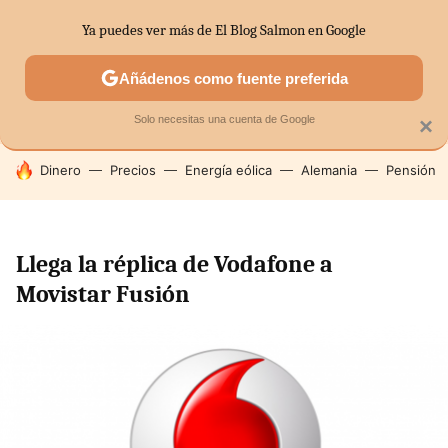
Ya puedes ver más de El Blog Salmon en Google
SECTORES
ECONOMÍA DOMÉSTICA
MERCADOS FINANC
Añádenos como fuente preferida
Solo necesitas una cuenta de Google
×
HOY SE HABLA DE
Dinero
Precios
Energía eólica
Alemania
Pensión
Llega la réplica de Vodafone a
Movistar Fusión