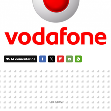
14 comentarios
FACEBOOK
TWITTER
FLIPBOARD
E-
WHATSAPP
MAIL