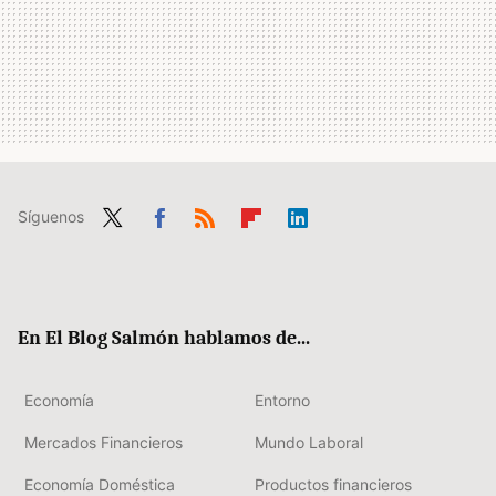
Síguenos
Twit
Fac
RSS
Flip
Link
ter
ebo
boa
edIn
ok
rd
En El Blog Salmón hablamos de...
Economía
Entorno
Mercados Financieros
Mundo Laboral
Economía Doméstica
Productos financieros