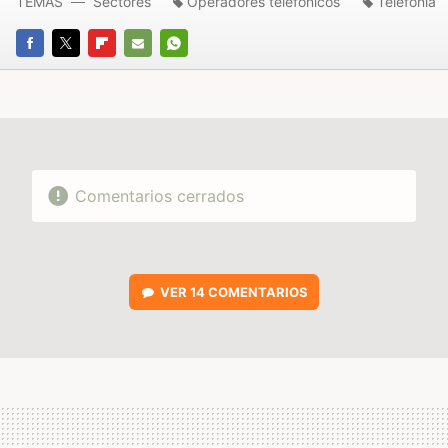
TEMAS
Sectores
Operadores telefónicos
Telefonía
FACEBOOK
TWITTER
FLIPBOARD
E-
WHATSAPP
MAIL
Comentarios cerrados
VER
14 COMENTARIOS