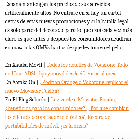
España mantengan los precios de sus servicios
artificialmente altos. No entraré en si hay un cártel
detrás de estas nuevas promociones y si la batalla legal
es solo parte del decorado, pero lo que está cada vez más
claro es que antes o después los consumidores acudirán
en masa a las
OMV
s hartos de que les tomen el pelo.
En Xataka Móvil |
Todos los detalles de Vodafone Todo
en Uno:
ADSL
, fijo y móvil desde 40 euros al mes
En Xataka On |
¿Podrían Orange o Vodafone replicar el
nuevo Movistar Fusión?
En El Blog Salmón |
Luz verde a Movistar Fusión,
¿beneficios para los consumidores?
,
¿Por que cambian
los clientes de operador telefónico?
,
Récord de
portabilidades de móvil, ¿es la crisis?