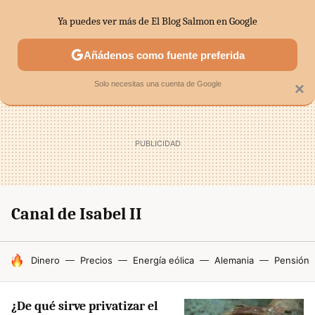
Ya puedes ver más de El Blog Salmon en Google
SECTORES
ECONOMÍA DOMÉSTICA
MERCADOS FINANC
Añádenos como fuente preferida
Solo necesitas una cuenta de Google
×
Canal de Isabel II
HOY SE HABLA DE
Dinero
Precios
Energía eólica
Alemania
Pensión
¿De qué sirve privatizar el