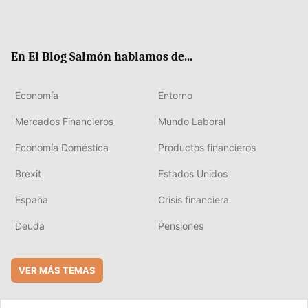
Twit
Fac
RSS
Flip
Link
ter
ebo
boa
edIn
ok
rd
En El Blog Salmón hablamos de...
Economía
Entorno
Mercados Financieros
Mundo Laboral
Economía Doméstica
Productos financieros
Brexit
Estados Unidos
España
Crisis financiera
Deuda
Pensiones
VER MÁS TEMAS