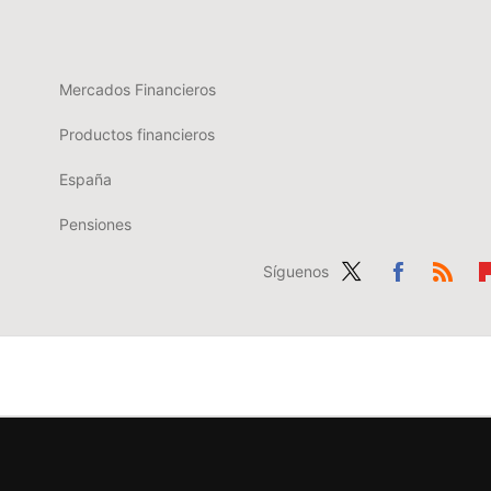
Mercados Financieros
Productos financieros
España
Pensiones
Síguenos
Twit
Fac
RSS
Fl
ter
ebo
b
ok
r