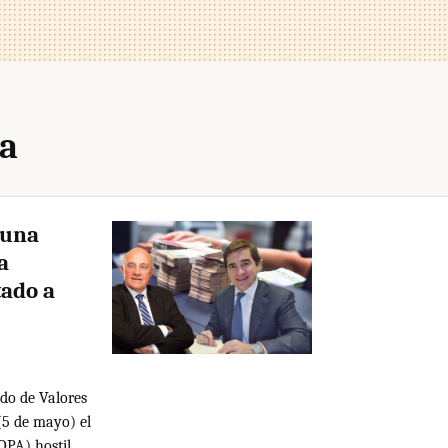
ia
 una
a
tado a
do de Valores
(5 de mayo) el
OPA) hostil