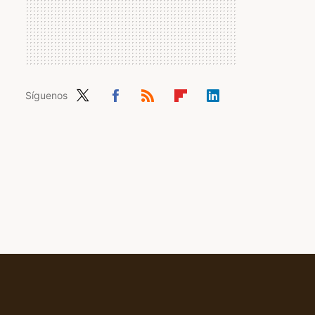
Síguenos
Twit
Fac
RSS
Flip
Link
ter
ebo
boa
edIn
ok
rd