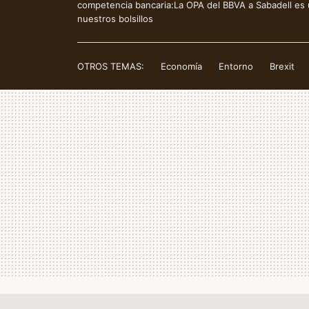
competencia bancaria:La OPA del BBVA a Sabadell es u
nuestros bolsillos
OTROS TEMAS:
Economía
Entorno
Brexit