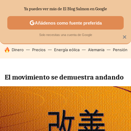
Ya puedes ver más de El Blog Salmon en Google
SECTORES
ECONOMÍA DOMÉSTICA
MERCADOS FINANC
Añádenos como fuente preferida
Solo necesitas una cuenta de Google
×
HOY SE HABLA DE
Dinero
Precios
Energía eólica
Alemania
Pensión
El movimiento se demuestra andando