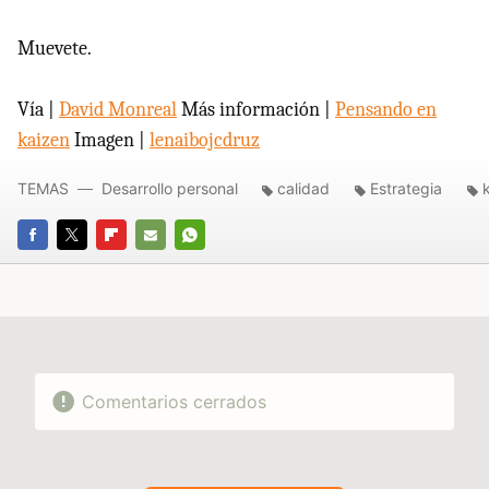
Muevete.
Vía |
David Monreal
Más información |
Pensando en
kaizen
Imagen |
lenaibojcdruz
TEMAS
Desarrollo personal
calidad
Estrategia
FACEBOOK
TWITTER
FLIPBOARD
E-
WHATSAPP
MAIL
Comentarios cerrados