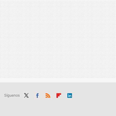
Síguenos
Twit
Fac
RSS
Flip
Link
ter
ebo
boa
edIn