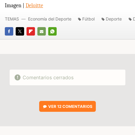
Imagen |
Deloitte
TEMAS
Economía del Deporte
Fútbol
Deporte
D
FACEBOOK
TWITTER
FLIPBOARD
E-
WHATSAPP
MAIL
Comentarios cerrados
VER
12 COMENTARIOS