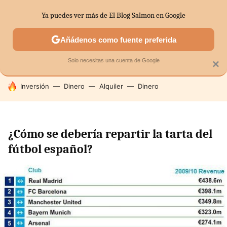
Ya puedes ver más de El Blog Salmon en Google
SECTORES
ECONOMÍA DOMÉSTICA
MERCADOS FINANC
Añádenos como fuente preferida
Solo necesitas una cuenta de Google
×
HOY SE HABLA DE
Inversión
Dinero
Alquiler
Dinero
¿Cómo se debería repartir la tarta del
fútbol español?