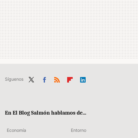
Síguenos
Twit
Fac
RSS
Flip
Link
ter
ebo
boa
edIn
ok
rd
En El Blog Salmón hablamos de...
Economía
Entorno