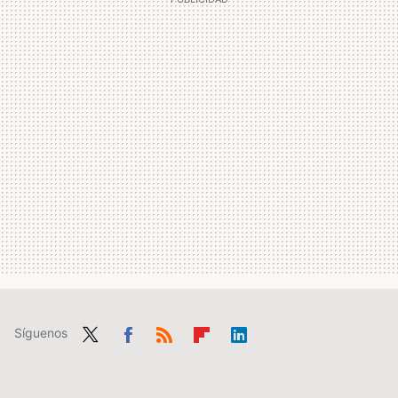
Síguenos
Twit
Fac
RSS
Flip
Link
ter
ebo
boa
edIn