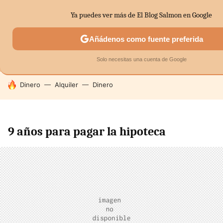
Ya puedes ver más de El Blog Salmon en Google
MENÚ
NUEVO
Añádenos como fuente preferida
SECTORES
ECONOMÍA DOMÉSTICA
MERCADOS FINANC
Solo necesitas una cuenta de Google
HOY SE HABLA DE
Dinero
Alquiler
Dinero
9 años para pagar la hipoteca