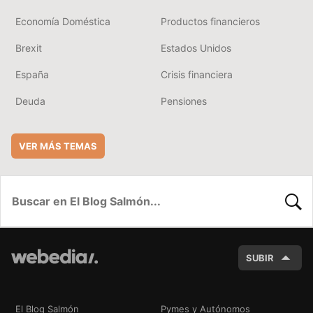
Economía Doméstica
Productos financieros
Brexit
Estados Unidos
España
Crisis financiera
Deuda
Pensiones
VER MÁS TEMAS
BUSC
SUBIR
El Blog Salmón
Pymes y Autónomos