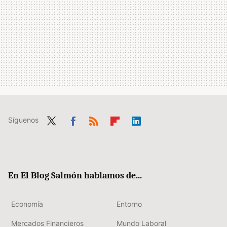
Síguenos
Twit
Fac
RSS
Flip
Link
ter
ebo
boa
edIn
ok
rd
En El Blog Salmón hablamos de...
Economía
Entorno
Mercados Financieros
Mundo Laboral