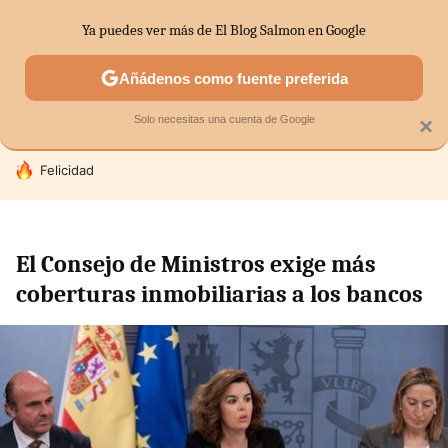
Ya puedes ver más de El Blog Salmon en Google
SECTORES
ECONOMÍA DOMÉSTICA
MERCADOS FINANC
Añádenos como fuente preferida
Solo necesitas una cuenta de Google
×
HOY SE HABLA DE
Felicidad
El Consejo de Ministros exige más
coberturas inmobiliarias a los bancos