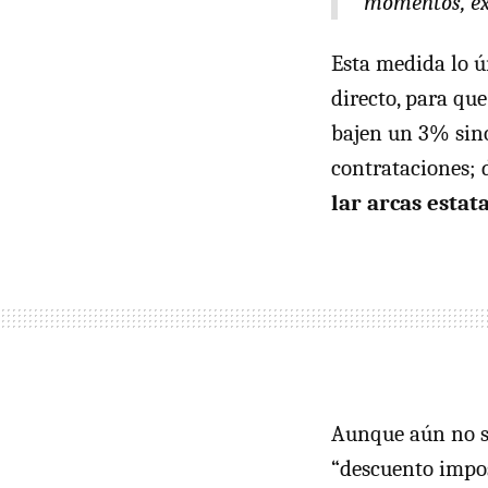
momentos, exc
Esta medida lo ú
directo, para que
bajen un 3% sino
contrataciones;
lar arcas estat
Aunque aún no se 
“descuento impos