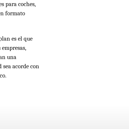
es para coches,
 en formato
lan es el que
s empresas,
lan una
d sea acorde con
co.