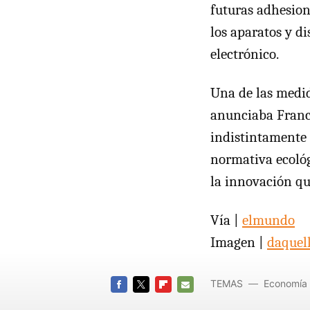
futuras adhesione
los aparatos y d
electrónico.
Una de las medid
anunciaba Franci
indistintamente 
normativa ecológ
la innovación qu
Vía |
elmundo
Imagen |
daquel
TEMAS
Economía
FACEBOOK
TWITTER
FLIPBOARD
E-