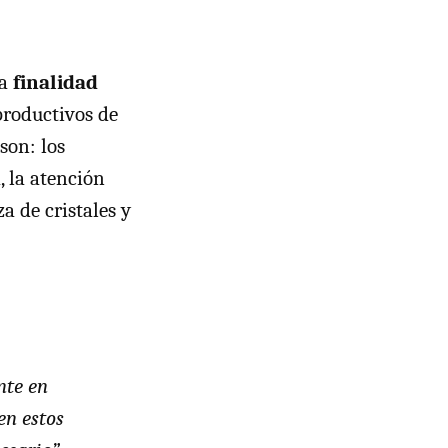
ya
finalidad
productivos de
son: los
, la atención
za de cristales y
nte en
en estos