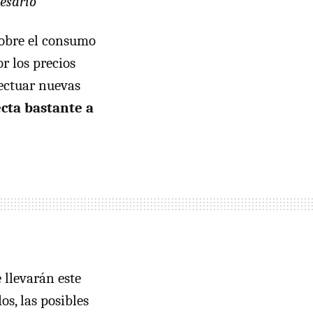
esario”
sobre el consumo
r los precios
ectuar nuevas
ecta bastante a
 llevarán este
s, las posibles