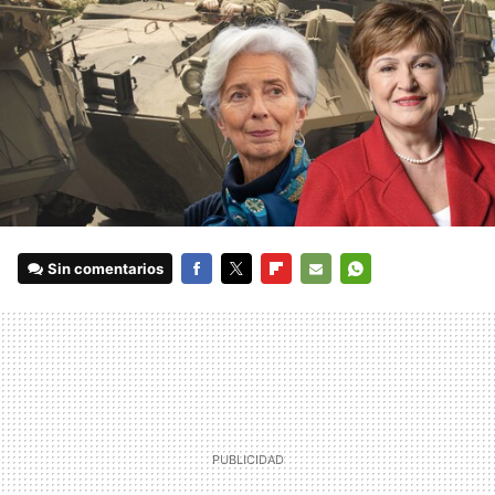
Sin comentarios
FACEBOOK
TWITTER
FLIPBOARD
E-
WHATSAPP
MAIL