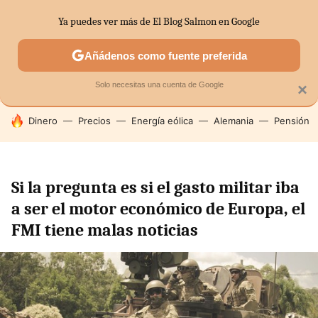
Ya puedes ver más de El Blog Salmon en Google
SECTORES
ECONOMÍA DOMÉSTICA
MERCADOS FINANC
Añádenos como fuente preferida
Solo necesitas una cuenta de Google
×
HOY SE HABLA DE
Dinero
Precios
Energía eólica
Alemania
Pensión
Si la pregunta es si el gasto militar iba
a ser el motor económico de Europa, el
FMI tiene malas noticias