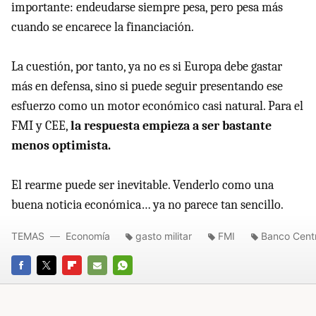
importante: endeudarse siempre pesa, pero pesa más
cuando se encarece la financiación.
La cuestión, por tanto, ya no es si Europa debe gastar
más en defensa, sino si puede seguir presentando ese
esfuerzo como un motor económico casi natural. Para el
FMI y CEE,
la respuesta empieza a ser bastante
menos optimista.
El rearme puede ser inevitable. Venderlo como una
buena noticia económica… ya no parece tan sencillo.
TEMAS
Economía
gasto militar
FMI
Banco Cent
FACEBOOK
TWITTER
FLIPBOARD
E-
WHATSAPP
MAIL