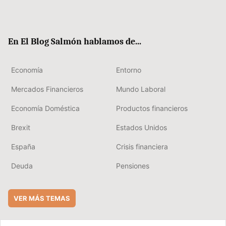
Twit
Fac
RSS
Flip
Link
ter
ebo
boa
edIn
ok
rd
En El Blog Salmón hablamos de...
Economía
Entorno
Mercados Financieros
Mundo Laboral
Economía Doméstica
Productos financieros
Brexit
Estados Unidos
España
Crisis financiera
Deuda
Pensiones
VER MÁS TEMAS