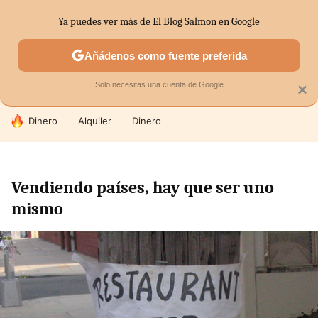
Ya puedes ver más de El Blog Salmon en Google
SECTORES
ECONOMÍA DOMÉSTICA
MERCADOS FINANC
Añádenos como fuente preferida
Solo necesitas una cuenta de Google
×
HOY SE HABLA DE
Dinero
Alquiler
Dinero
Vendiendo países, hay que ser uno
mismo