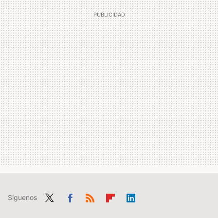
Síguenos
Twit
Fac
RSS
Flip
Link