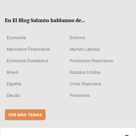
ter
ebo
boa
edIn
ok
rd
En El Blog Salmón hablamos de...
Economía
Entorno
Mercados Financieros
Mundo Laboral
Economía Doméstica
Productos financieros
Brexit
Estados Unidos
España
Crisis financiera
Deuda
Pensiones
VER MÁS TEMAS