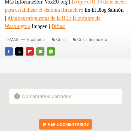
Más Información: VoxEU.org |
Lo que el G-20 debe hacer
para estabilizar el sistema financiero
En El Blog Salmón
|
Algunas propuestas de la UE a la cumbre de
Washington
Imagen |
Difusa
TEMAS
Economía
Crisis
Crisis financiera
FACEBOOK
TWITTER
FLIPBOARD
E-
WHATSAPP
MAIL
Comentarios cerrados
VER
5 COMENTARIOS