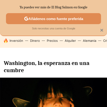
Ya puedes ver más de El Blog Salmon en Google
SECTORES
ECONOMÍA DOMÉSTICA
MERCADOS FINANC
Añádenos como fuente preferida
Solo necesitas una cuenta de Google
×
HOY SE HABLA DE
Inversión
Dinero
Precios
Alquiler
Alemania
Cr
Washington, la esperanza en una
cumbre