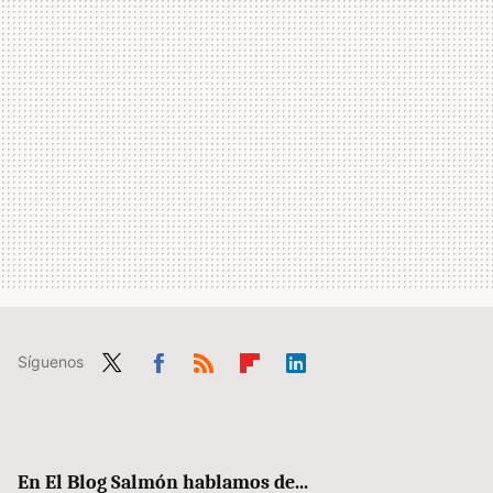
Síguenos
Twit
Fac
RSS
Flip
Link
ter
ebo
boa
edIn
ok
rd
En El Blog Salmón hablamos de...