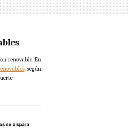
ables
ión renovable. En
renovables,
según
fuerte
os se dispara