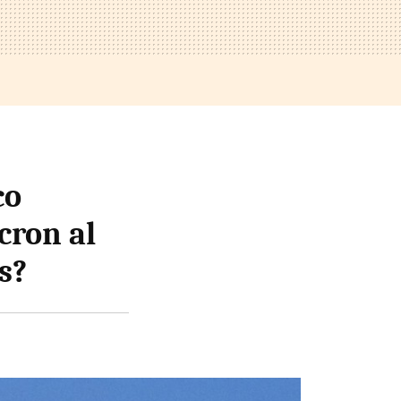
co
cron al
s?