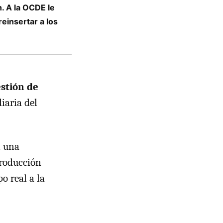
. A la OCDE le
einsertar a los
stión de
iaria del
n una
producción
o real a la