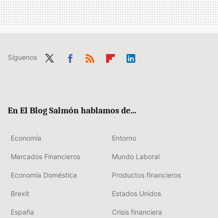
Síguenos
Twit
Fac
RSS
Flip
Link
ter
ebo
boa
edIn
ok
rd
En El Blog Salmón hablamos de...
Economía
Entorno
Mercados Financieros
Mundo Laboral
Economía Doméstica
Productos financieros
Brexit
Estados Unidos
España
Crisis financiera