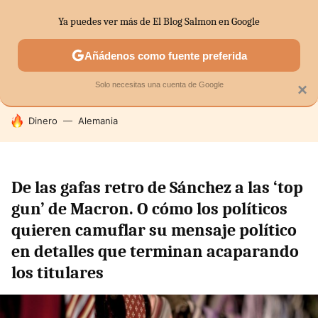
Ya puedes ver más de El Blog Salmon en Google
SECTORES
ECONOMÍA DOMÉSTICA
MERCADOS FINANC
Añádenos como fuente preferida
Solo necesitas una cuenta de Google
×
HOY SE HABLA DE
Dinero
Alemania
De las gafas retro de Sánchez a las ‘top
gun’ de Macron. O cómo los políticos
quieren camuflar su mensaje político
en detalles que terminan acaparando
los titulares