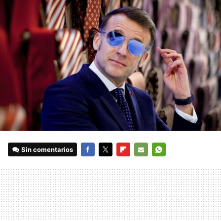
Sin comentarios
FACEBOOK
TWITTER
FLIPBOARD
E-
WHATSAPP
MAIL