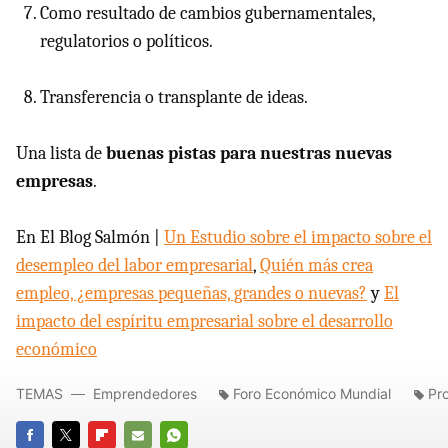
Como resultado de cambios gubernamentales,
regulatorios o políticos.
Transferencia o transplante de ideas.
Una lista de
buenas pistas para nuestras nuevas
empresas
.
En El Blog Salmón |
Un Estudio sobre el impacto sobre el
desempleo del labor empresarial
,
Quién más crea
empleo, ¿empresas pequeñas, grandes o nuevas?
y
El
impacto del espíritu empresarial sobre el desarrollo
económico
TEMAS
Emprendedores
Foro Económico Mundial
Pr