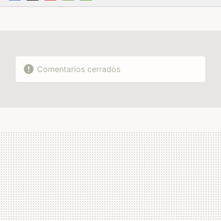
FACEBOOK
TWITTER
FLIPBOARD
E-
WHATSAPP
MAIL
Comentarios cerrados