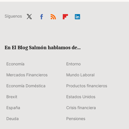
Síguenos
Twit
Fac
RSS
Flip
Link
ter
ebo
boa
edIn
ok
rd
En El Blog Salmón hablamos de...
Economía
Entorno
Mercados Financieros
Mundo Laboral
Economía Doméstica
Productos financieros
Brexit
Estados Unidos
España
Crisis financiera
Deuda
Pensiones