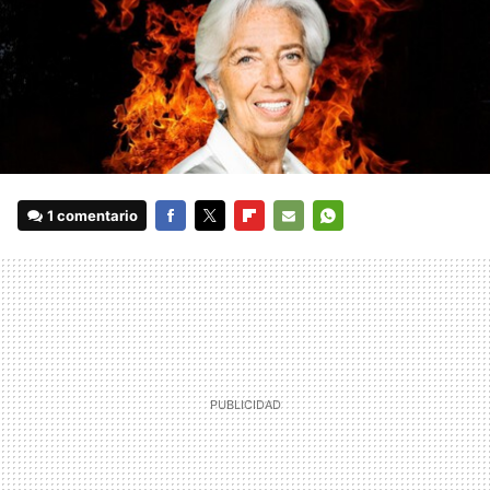
1 comentario
FACEBOOK
TWITTER
FLIPBOARD
E-
WHATSAPP
MAIL