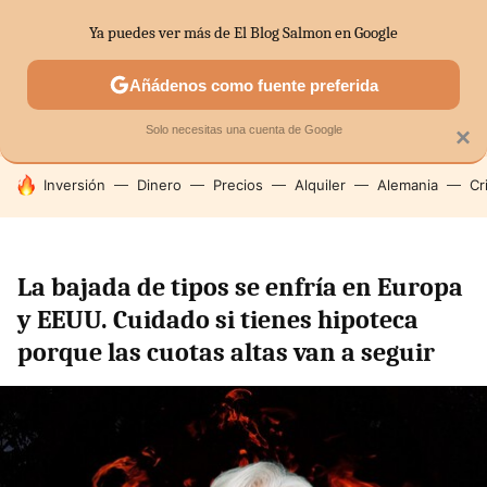
Ya puedes ver más de El Blog Salmon en Google
SECTORES
ECONOMÍA DOMÉSTICA
MERCADOS FINANC
Añádenos como fuente preferida
Solo necesitas una cuenta de Google
×
HOY SE HABLA DE
Inversión
Dinero
Precios
Alquiler
Alemania
Cr
La bajada de tipos se enfría en Europa
y EEUU. Cuidado si tienes hipoteca
porque las cuotas altas van a seguir