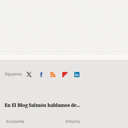
Síguenos
Twit
Fac
RSS
Flip
Link
ter
ebo
boa
edIn
ok
rd
En El Blog Salmón hablamos de...
Economía
Entorno