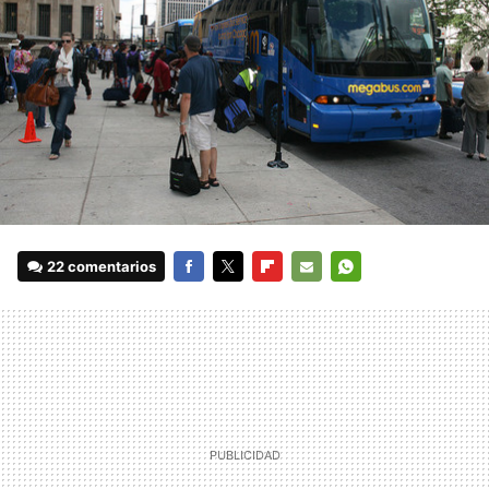
22 comentarios
FACEBOOK
TWITTER
FLIPBOARD
E-
WHATSAPP
MAIL