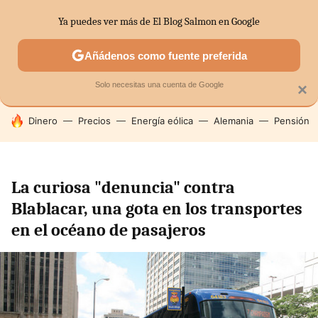
Ya puedes ver más de El Blog Salmon en Google
SECTORES
ECONOMÍA DOMÉSTICA
MERCADOS FINANC
Añádenos como fuente preferida
Solo necesitas una cuenta de Google
×
HOY SE HABLA DE
Dinero
Precios
Energía eólica
Alemania
Pensión
La curiosa "denuncia" contra
Blablacar, una gota en los transportes
en el océano de pasajeros