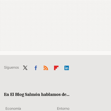
Síguenos
Twit
Fac
RSS
Flip
Link
ter
ebo
boa
edIn
ok
rd
En El Blog Salmón hablamos de...
Economía
Entorno