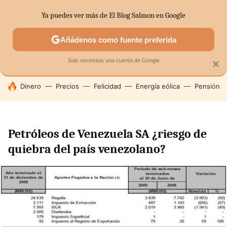
Ya puedes ver más de El Blog Salmon en Google
SECTORES
ECONOMÍA DOMÉSTICA
MERCADOS FINANC
Añádenos como fuente preferida
Solo necesitas una cuenta de Google
×
HOY SE HABLA DE
Dinero
Precios
Felicidad
Energía eólica
Pensión
Petróleos de Venezuela SA ¿riesgo de
quiebra del país venezolano?