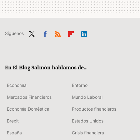
Síguenos
Twit
Fac
RSS
Flip
Link
ter
ebo
boa
edIn
ok
rd
En El Blog Salmón hablamos de...
Economía
Entorno
Mercados Financieros
Mundo Laboral
Economía Doméstica
Productos financieros
Brexit
Estados Unidos
España
Crisis financiera