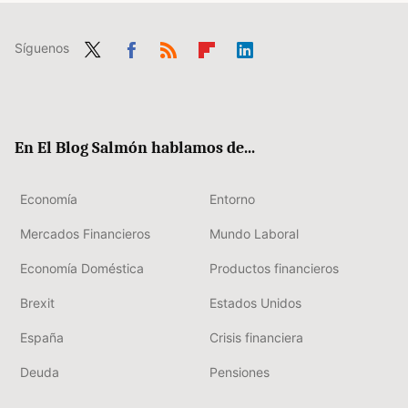
Síguenos
Twit
Fac
RSS
Flip
Link
ter
ebo
boa
edIn
ok
rd
En El Blog Salmón hablamos de...
Economía
Entorno
Mercados Financieros
Mundo Laboral
Economía Doméstica
Productos financieros
Brexit
Estados Unidos
España
Crisis financiera
Deuda
Pensiones