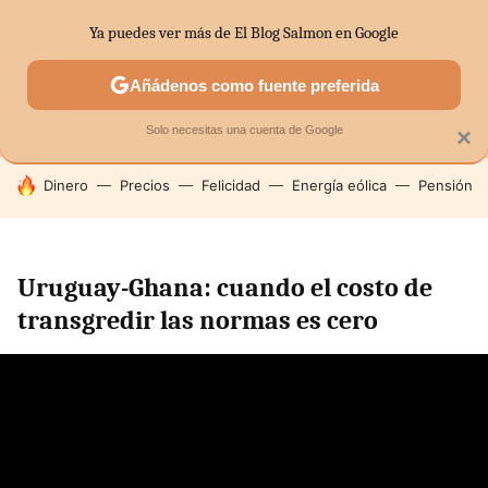
Ya puedes ver más de El Blog Salmon en Google
MENÚ
NUEVO
Añádenos como fuente preferida
SECTORES
ECONOMÍA DOMÉSTICA
MERCADOS FINANC
Solo necesitas una cuenta de Google
×
HOY SE HABLA DE
Dinero
Precios
Felicidad
Energía eólica
Pensión
Uruguay-Ghana: cuando el costo de
transgredir las normas es cero