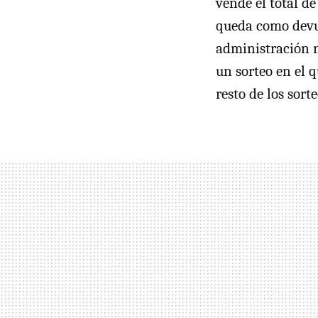
vende el total d
queda como devue
administración n
un sorteo en el 
resto de los sort