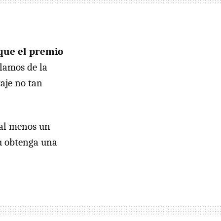
oque el premio
blamos de la
aje no tan
 al menos un
u obtenga una