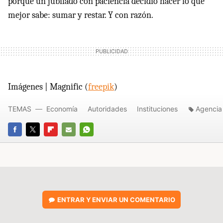
porque un jubilado con paciencia decidió hacer lo que
mejor sabe: sumar y restar. Y con razón.
Imágenes | Magnific (
freepik
)
TEMAS
Economía
Autoridades
Instituciones
Agencia 
FACEBOOK
TWITTER
FLIPBOARD
E-
WHATSAPP
MAIL
ENTRAR Y ENVIAR UN COMENTARIO