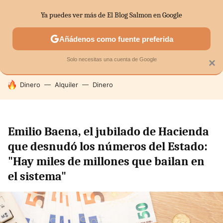
Ya puedes ver más de El Blog Salmon en Google
SECTORES
ECONOMÍA DOMÉSTICA
MERCADOS FINANC
Añádenos como fuente preferida
Solo necesitas una cuenta de Google
×
HOY SE HABLA DE
Dinero
Alquiler
Dinero
Emilio Baena, el jubilado de Hacienda
que desnudó los números del Estado:
"Hay miles de millones que bailan en
el sistema"