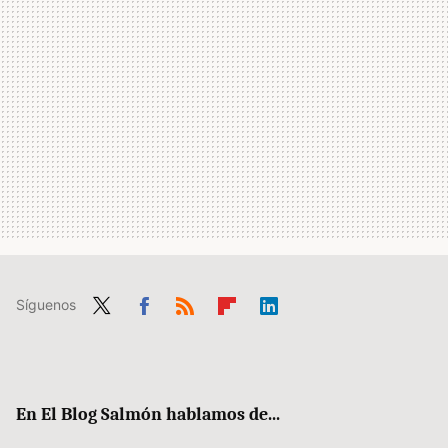
Síguenos
Twit
Fac
RSS
Flip
Link
ter
ebo
boa
edIn
ok
rd
En El Blog Salmón hablamos de...