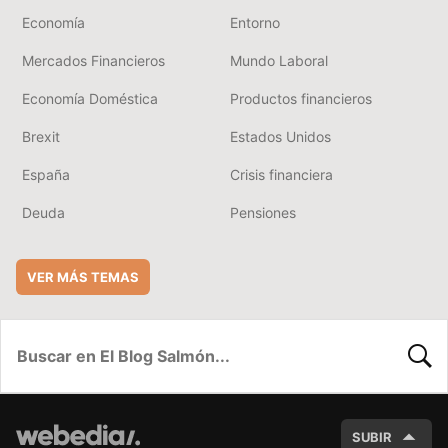
Economía
Entorno
Mercados Financieros
Mundo Laboral
Economía Doméstica
Productos financieros
Brexit
Estados Unidos
España
Crisis financiera
Deuda
Pensiones
VER MÁS TEMAS
BUSC
SUBIR