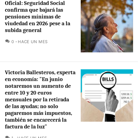
Oficial: Seguridad Social
confirma que bajará las
pensiones mínimas de
viudedad en 2026 pese a la
subida general
COMENTARIOS
0
HACE UN MES
Victoria Ballesteros, experta
en economía: "En junio
notaremos un aumento de
entre 10 y 20 euros
mensuales por la retirada
de las ayudas; no solo
pagaremos más impuestos,
también se encarecerá la
factura de la luz"
COMENTARIOS
1
HACE UN MES