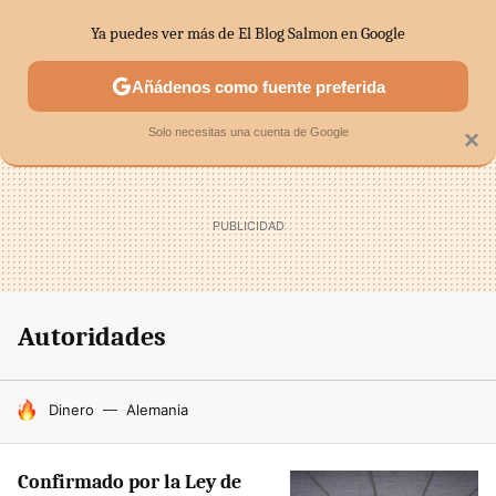
Ya puedes ver más de El Blog Salmon en Google
SECTORES
ECONOMÍA DOMÉSTICA
MERCADOS FINANC
Añádenos como fuente preferida
Solo necesitas una cuenta de Google
×
Autoridades
HOY SE HABLA DE
Dinero
Alemania
Confirmado por la Ley de