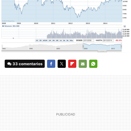
33 comentarios
FACEBOOK
TWITTER
FLIPBOARD
E-
WHATSAPP
MAIL