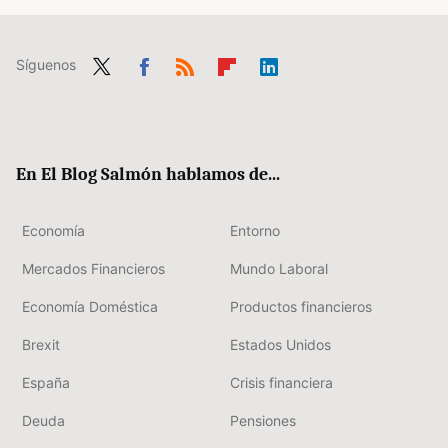
Síguenos
Twit
Fac
RSS
Flip
Link
ter
ebo
boa
edIn
ok
rd
En El Blog Salmón hablamos de...
Economía
Entorno
Mercados Financieros
Mundo Laboral
Economía Doméstica
Productos financieros
Brexit
Estados Unidos
España
Crisis financiera
Deuda
Pensiones