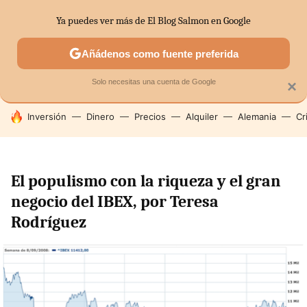
Ya puedes ver más de El Blog Salmon en Google
SECTORES
ECONOMÍA DOMÉSTICA
MERCADOS FINANC
Añádenos como fuente preferida
Solo necesitas una cuenta de Google
×
HOY SE HABLA DE
Inversión
Dinero
Precios
Alquiler
Alemania
Cr
El populismo con la riqueza y el gran
negocio del IBEX, por Teresa
Rodríguez