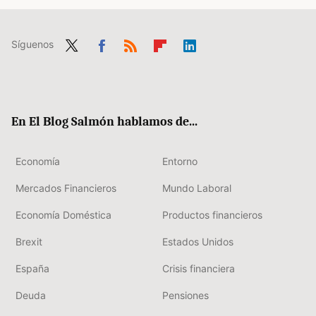
Síguenos
Twit
Fac
RSS
Flip
Link
ter
ebo
boa
edIn
ok
rd
En El Blog Salmón hablamos de...
Economía
Entorno
Mercados Financieros
Mundo Laboral
Economía Doméstica
Productos financieros
Brexit
Estados Unidos
España
Crisis financiera
Deuda
Pensiones