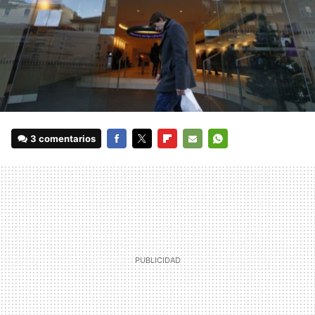
3 comentarios
FACEBOOK
TWITTER
FLIPBOARD
E-
WHATSAPP
MAIL