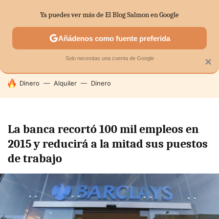
Ya puedes ver más de El Blog Salmon en Google
SECTORES
ECONOMÍA DOMÉSTICA
MERCADOS FINANC
Añádenos como fuente preferida
Solo necesitas una cuenta de Google
×
HOY SE HABLA DE
Dinero
Alquiler
Dinero
La banca recortó 100 mil empleos en
2015 y reducirá a la mitad sus puestos
de trabajo