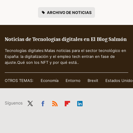
ARCHIVO DE NOTICIAS
Noticias de Tecnologías digitales en El Blog Salmón
Tecnologías digitales:Malas noticias para el sector tecnológico en
España: la digitalización y el empleo tech entran en fase de
ajuste.Qué son los NFT y por qué está..
OTROS TEMAS:
Economía
Entorno
Brexit
Estados Unido
Síguenos
Twit
Fac
RSS
Flip
Link
ter
ebo
boa
edIn
ok
rd