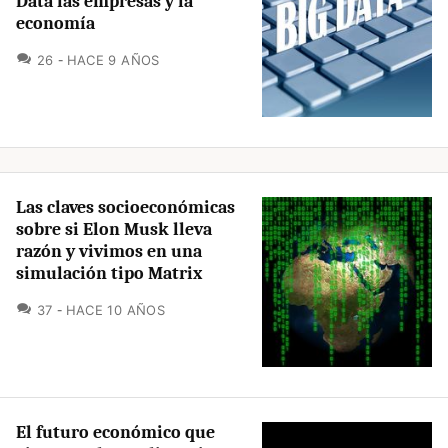
Data las empresas y la
economía
COMENTARIOS
26
HACE 9 AÑOS
Las claves socioeconómicas
sobre si Elon Musk lleva
razón y vivimos en una
simulación tipo Matrix
COMENTARIOS
37
HACE 10 AÑOS
El futuro económico que