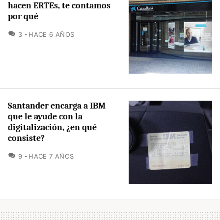
hacen ERTEs, te contamos
por qué
COMENTARIOS
3
HACE 6 AÑOS
Santander encarga a IBM
que le ayude con la
digitalización, ¿en qué
consiste?
COMENTARIOS
9
HACE 7 AÑOS