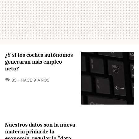
¿Y si los coches autónomos
generaran más empleo
neto?
COMENTARIOS
35
HACE 9 AÑOS
Nuestros datos son la nueva
materia prima de la
economía, regular la "data