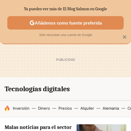
Ya puedes ver más de El Blog Salmon en Google
SECTORES
ECONOMÍA DOMÉSTICA
MERCADOS FINANC
Añádenos como fuente preferida
Solo necesitas una cuenta de Google
×
Tecnologías digitales
HOY SE HABLA DE
Inversión
Dinero
Precios
Alquiler
Alemania
Cr
Malas noticias para el sector