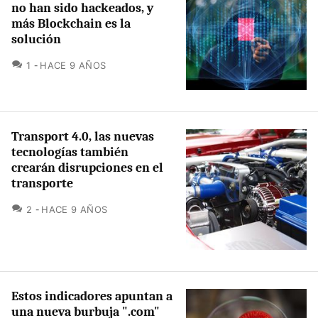
no han sido hackeados, y
más Blockchain es la
solución
COMENTARIOS
1
HACE 9 AÑOS
Transport 4.0, las nuevas
tecnologías también
crearán disrupciones en el
transporte
COMENTARIOS
2
HACE 9 AÑOS
Estos indicadores apuntan a
una nueva burbuja ".com"