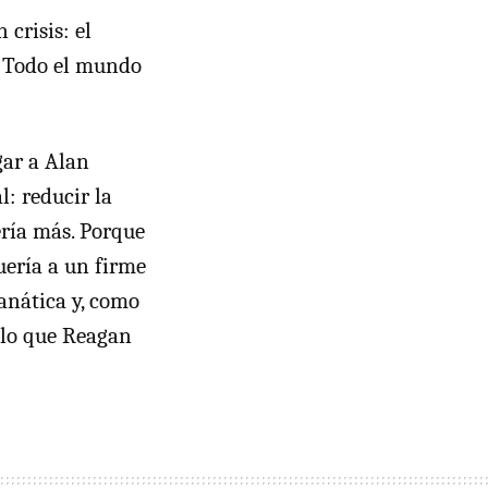
 crisis: el
l. Todo el mundo
gar a Alan
l: reducir la
ería más. Porque
uería a un firme
fanática y, como
n lo que Reagan