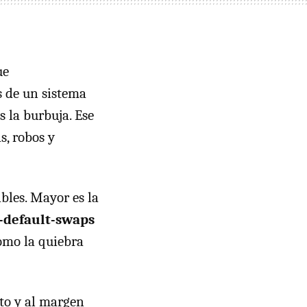
ue
s de un sistema
s la burbuja. Ese
s, robos y
bles. Mayor es la
t-default-swaps
como la quiebra
ito y al margen