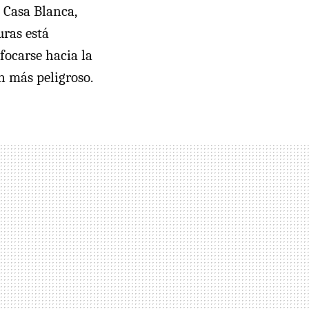
a Casa Blanca,
uras está
focarse hacia la
n más peligroso.