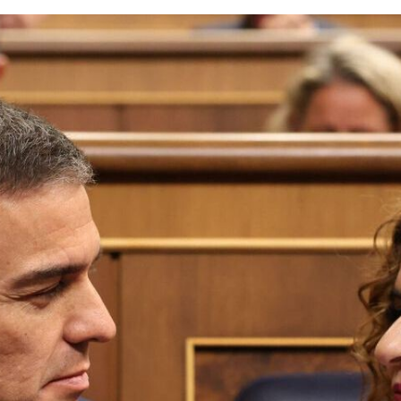
FACEBOOK
TWITTER
FLIPBOARD
E-
MAIL