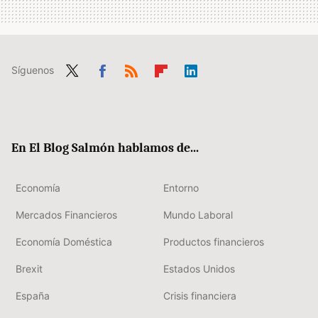
Síguenos
Twit
Fac
RSS
Flip
Link
ter
ebo
boa
edIn
ok
rd
En El Blog Salmón hablamos de...
Economía
Entorno
Mercados Financieros
Mundo Laboral
Economía Doméstica
Productos financieros
Brexit
Estados Unidos
España
Crisis financiera