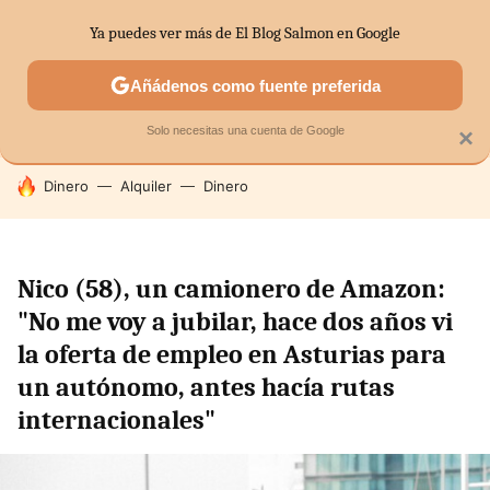
Ya puedes ver más de El Blog Salmon en Google
SECTORES
ECONOMÍA DOMÉSTICA
MERCADOS FINANC
Añádenos como fuente preferida
Solo necesitas una cuenta de Google
×
HOY SE HABLA DE
Dinero
Alquiler
Dinero
Nico (58), un camionero de Amazon:
"No me voy a jubilar, hace dos años vi
la oferta de empleo en Asturias para
un autónomo, antes hacía rutas
internacionales"