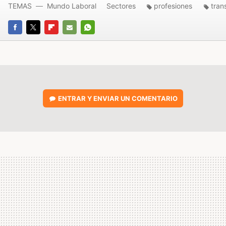
TEMAS
Mundo Laboral
Sectores
profesiones
tran
FACEBOOK
TWITTER
FLIPBOARD
E-
WHATSAPP
MAIL
ENTRAR Y ENVIAR UN COMENTARIO