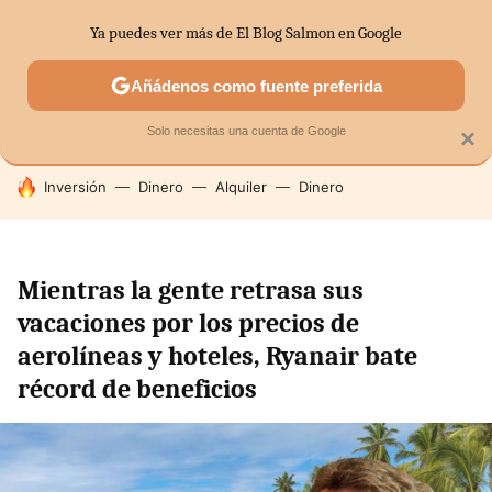
Ya puedes ver más de El Blog Salmon en Google
SECTORES
ECONOMÍA DOMÉSTICA
MERCADOS FINANC
Añádenos como fuente preferida
Solo necesitas una cuenta de Google
×
HOY SE HABLA DE
Inversión
Dinero
Alquiler
Dinero
Mientras la gente retrasa sus
vacaciones por los precios de
aerolíneas y hoteles, Ryanair bate
récord de beneficios