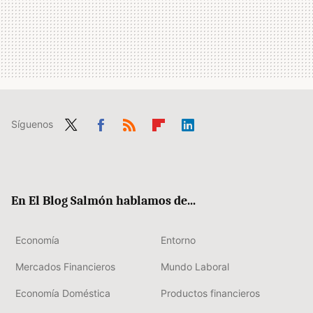
Síguenos
Twit
Fac
RSS
Flip
Link
ter
ebo
boa
edIn
ok
rd
En El Blog Salmón hablamos de...
Economía
Entorno
Mercados Financieros
Mundo Laboral
Economía Doméstica
Productos financieros