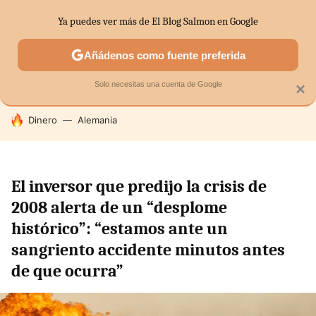
Ya puedes ver más de El Blog Salmon en Google
SECTORES
ECONOMÍA DOMÉSTICA
MERCADOS FINANC
Añádenos como fuente preferida
Solo necesitas una cuenta de Google
×
HOY SE HABLA DE
Dinero
Alemania
El inversor que predijo la crisis de
2008 alerta de un “desplome
histórico”: “estamos ante un
sangriento accidente minutos antes
de que ocurra”