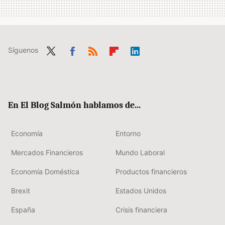
Síguenos
Twit
Fac
RSS
Flip
Link
ter
ebo
boa
edIn
ok
rd
En El Blog Salmón hablamos de...
Economía
Entorno
Mercados Financieros
Mundo Laboral
Economía Doméstica
Productos financieros
Brexit
Estados Unidos
España
Crisis financiera