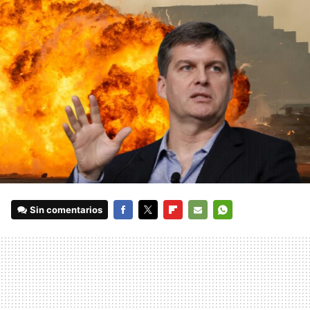
Sin comentarios
FACEBOOK
TWITTER
FLIPBOARD
E-
WHATSAPP
MAIL