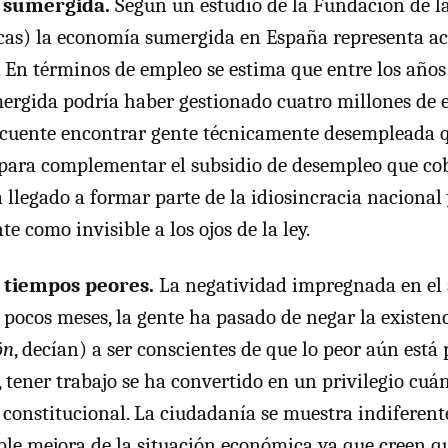
 sumergida.
Según un estudio de la Fundación de la
as) la economía sumergida en España representa ac
. En términos de empleo se estima que entre los años
rgida podría haber gestionado cuatro millones de 
ecuente encontrar gente técnicamente desempleada q
 para complementar el subsidio de desempleo que cob
a llegado a formar parte de la idiosincracia nacional
 como invisible a los ojos de la ley.
 tiempos peores.
La negatividad impregnada en el
n pocos meses, la gente ha pasado de negar la existenci
ón
, decían) a ser conscientes de que lo peor aún está 
, tener trabajo se ha convertido en un privilegio cuá
 constitucional. La ciudadanía se muestra indiferent
ble mejora de la situación económica ya que creen qu