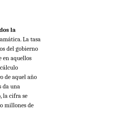
dos la
ramática. La tasa
ños del gobierno
e en aquellos
cálculo
ro de aquel año
os da una
la cifra se
co millones de