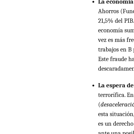
La economía
Ahorros (Func
21,5% del
PIB
economía sume
vez es más fr
trabajos en B
Este fraude h
descaradamente
La espera de
terrorífica. E
(
desaceleraci
esta situación
es un derecho
ante una posi