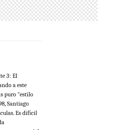
e 3: El
ando a este
s puro "estilo
98, Santiago
las. Es difícil
la