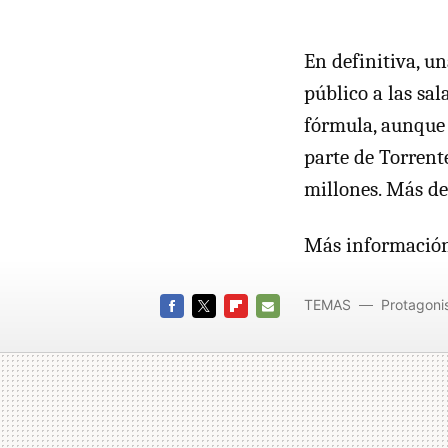
En definitiva, u
público a las sal
fórmula, aunque 
parte de Torrente
millones. Más de
Más informació
TEMAS
Protagoni
FACEBOOK
TWITTER
FLIPBOARD
E-
MAIL