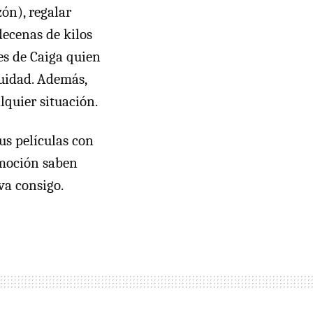
ón), regalar
decenas de kilos
es de Caiga quien
cuidad. Además,
lquier situación.
us películas con
omoción saben
va consigo.