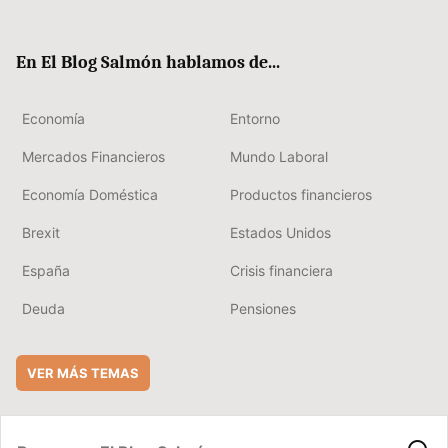
ter
ebo
boa
edIn
ok
rd
En El Blog Salmón hablamos de...
Economía
Entorno
Mercados Financieros
Mundo Laboral
Economía Doméstica
Productos financieros
Brexit
Estados Unidos
España
Crisis financiera
Deuda
Pensiones
VER MÁS TEMAS