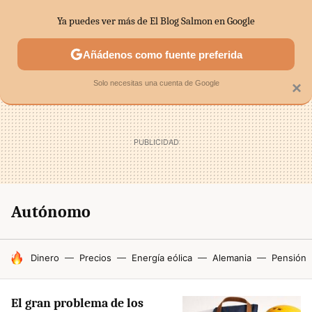
Ya puedes ver más de El Blog Salmon en Google
SECTORES
ECONOMÍA DOMÉSTICA
MERCADOS FINANC
Añádenos como fuente preferida
Solo necesitas una cuenta de Google
×
Autónomo
HOY SE HABLA DE
Dinero
Precios
Energía eólica
Alemania
Pensión
El gran problema de los