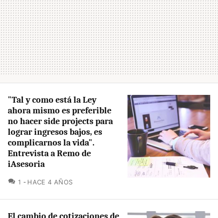
"Tal y como está la Ley
ahora mismo es preferible
no hacer side projects para
lograr ingresos bajos, es
complicarnos la vida".
Entrevista a Remo de
iAsesoria
COMENTARIOS
1
HACE 4 AÑOS
El cambio de cotizaciones de