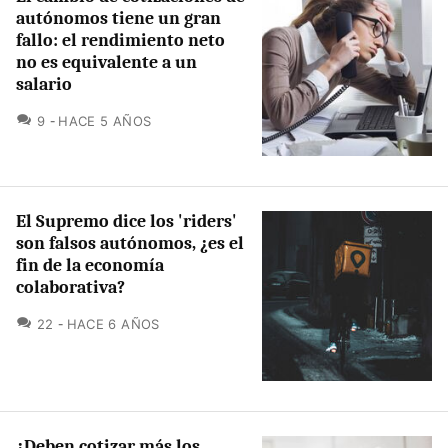
autónomos tiene un gran
fallo: el rendimiento neto
no es equivalente a un
salario
COMENTARIOS
9
HACE 5 AÑOS
El Supremo dice los 'riders'
son falsos autónomos, ¿es el
fin de la economía
colaborativa?
COMENTARIOS
22
HACE 6 AÑOS
¿Deben cotizar más los