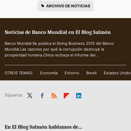
ARCHIVO DE NOTICIAS
Noticias de Banco Mundial en El Blog Salmón
Banco Mundial:Se publica el Doing Business 2015 del Banco
Mundial.Las razones por qué la corrupción destruye la
prosperidad humana.China rechaza el informe del...
OTROS TEMAS:
Economía
Entorno
Brexit
Estados Unido
Síguenos
Twit
Fac
RSS
Flip
Link
ter
ebo
boa
edIn
ok
rd
En El Blog Salmón hablamos de...