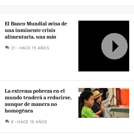
El Banco Mundial avisa de
una inminente crisis
alimentaria, una más
COMENTARIOS
21
HACE 15 AÑOS
La extrema pobreza en el
mundo tenderá a reducirse,
aunque de manera no
homogénea
COMENTARIOS
8
HACE 15 AÑOS