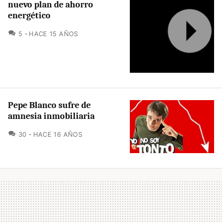
nuevo plan de ahorro
energético
COMENTARIOS
5
HACE 15 AÑOS
Pepe Blanco sufre de
amnesia inmobiliaria
COMENTARIOS
30
HACE 16 AÑOS