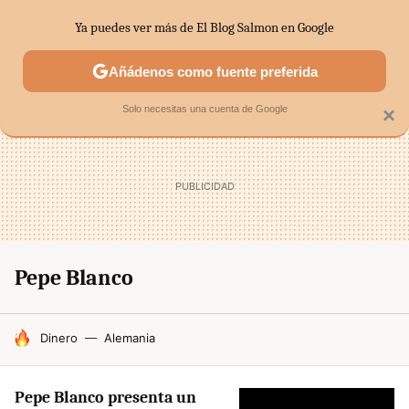
Ya puedes ver más de El Blog Salmon en Google
SECTORES
ECONOMÍA DOMÉSTICA
MERCADOS FINANC
Añádenos como fuente preferida
Solo necesitas una cuenta de Google
×
Pepe Blanco
HOY SE HABLA DE
Dinero
Alemania
Pepe Blanco presenta un