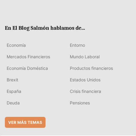
Twit
Fac
RSS
Flip
Link
ter
ebo
boa
edIn
ok
rd
En El Blog Salmón hablamos de...
Economía
Entorno
Mercados Financieros
Mundo Laboral
Economía Doméstica
Productos financieros
Brexit
Estados Unidos
España
Crisis financiera
Deuda
Pensiones
VER MÁS TEMAS