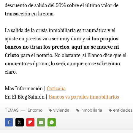
descuento de salida del 50% sobre el último valor de
transacción en la zona.
La salida de la crisis inmobiliaria es traumática y el
ajuste en precios va a ser muy duro y
si los propios
bancos no tiran los precios, aquí no se mueve ni
Cristo
para el notario. No obstante, si Blanco dice que el
momento es óptimo, lo será, aunque no se sabe cómo
claro.
Más Información |
Cotizalia
En El Blog Salmón |
Bancos vs portales inmobiliarios
TEMAS
Entorno
vivienda
inmobiliaria
entidades 
FACEBOOK
TWITTER
FLIPBOARD
E-
WHATSAPP