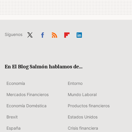
Síguenos
Twit
Fac
RSS
Flip
Link
ter
ebo
boa
edIn
ok
rd
En El Blog Salmón hablamos de...
Economía
Entorno
Mercados Financieros
Mundo Laboral
Economía Doméstica
Productos financieros
Brexit
Estados Unidos
España
Crisis financiera