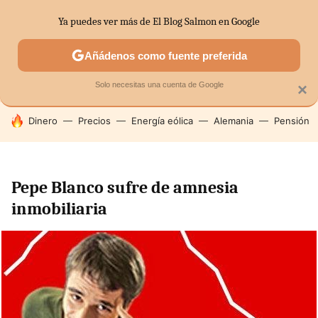
Ya puedes ver más de El Blog Salmon en Google
SECTORES
ECONOMÍA DOMÉSTICA
MERCADOS FINANC
Añádenos como fuente preferida
Solo necesitas una cuenta de Google
×
HOY SE HABLA DE
Dinero
Precios
Energía eólica
Alemania
Pensión
Pepe Blanco sufre de amnesia
inmobiliaria