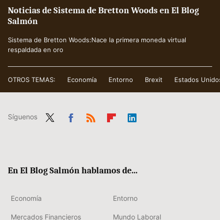
Noticias de Sistema de Bretton Woods en El Blog
Salmón
Sistema de Bretton Woods:Nace la primera moneda virtual
respaldada en oro
OTROS TEMAS:
Economía
Entorno
Brexit
Estados Unido
Síguenos
Twit
Fac
RSS
Flip
Link
ter
ebo
boa
edIn
ok
rd
En El Blog Salmón hablamos de...
Economía
Entorno
Mercados Financieros
Mundo Laboral