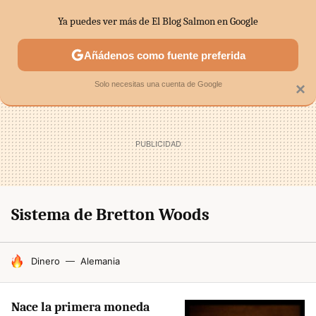
Ya puedes ver más de El Blog Salmon en Google
SECTORES
ECONOMÍA DOMÉSTICA
MERCADOS FINANC
Añádenos como fuente preferida
Solo necesitas una cuenta de Google
×
Sistema de Bretton Woods
HOY SE HABLA DE
Dinero
Alemania
Nace la primera moneda