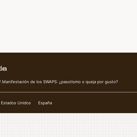
món
?.Manifestación de los SWAPS: ¿pasotismo o queja por gusto?
Estados Unidos
España