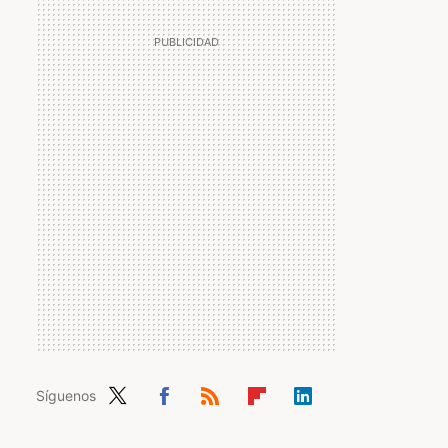
Síguenos
Twit
Fac
RSS
Flip
Link