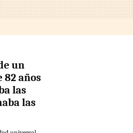
de un
e 82 años
ba las
haba las
idad universal