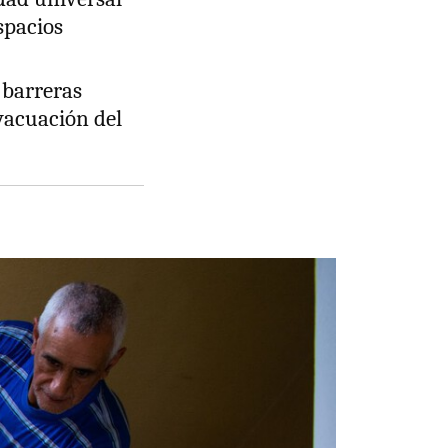
espacios
 barreras
vacuación del