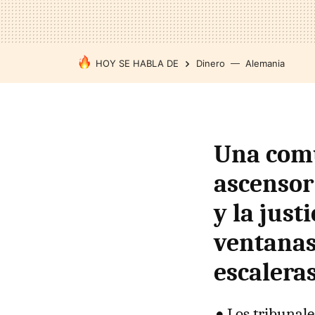
HOY SE HABLA DE
Dinero
Alemania
Una comu
ascensor
y la just
ventanas
escalera
Los tribunale