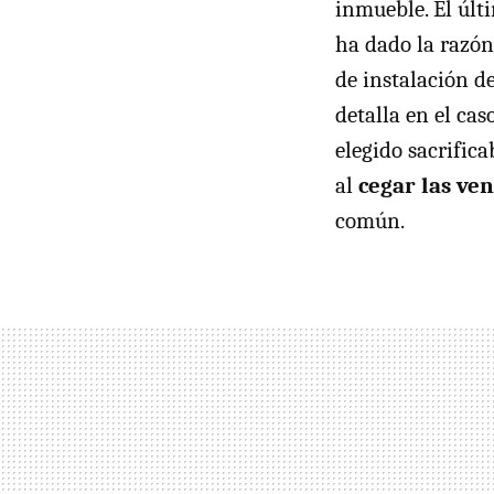
inmueble. El últ
ha dado la razón
de instalación d
detalla en el cas
elegido sacrific
al
cegar las ve
común.