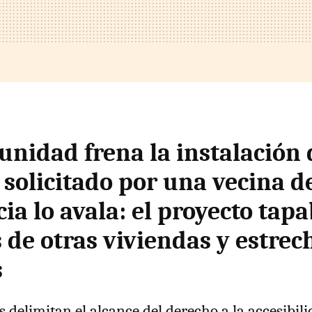
nidad frena la instalación 
 solicitado por una vecina d
icia lo avala: el proyecto tapa
 de otras viviendas y estrec
s
s delimitan el alcance del derecho a la accesibil