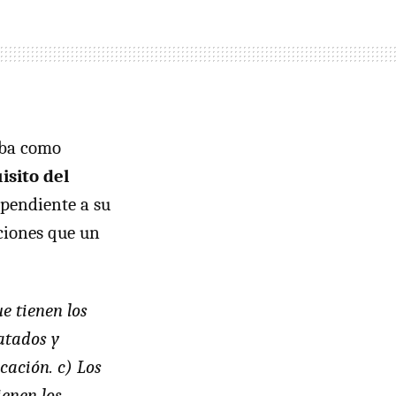
jaba como
isito del
pendiente a su
ciones que un
e tienen los
atados y
cación. c) Los
ienen los