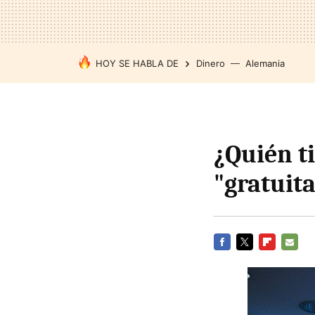
HOY SE HABLA DE
Dinero
Alemania
¿Quién t
"gratuit
FACEBOOK
TWITTER
FLIPBOARD
E-
MAIL