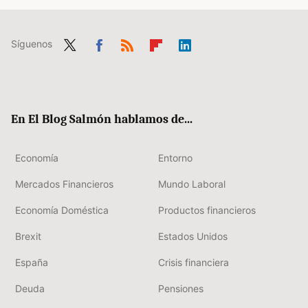
Síguenos
Twit
Fac
RSS
Flip
Link
ter
ebo
boa
edIn
ok
rd
En El Blog Salmón hablamos de...
Economía
Entorno
Mercados Financieros
Mundo Laboral
Economía Doméstica
Productos financieros
Brexit
Estados Unidos
España
Crisis financiera
Deuda
Pensiones