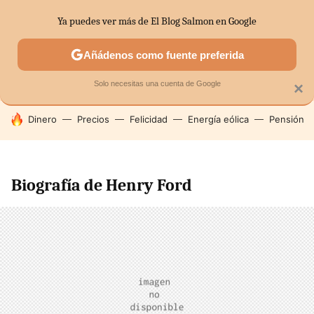
Ya puedes ver más de El Blog Salmon en Google
SECTORES
ECONOMÍA DOMÉSTICA
MERCADOS FINANC
Añádenos como fuente preferida
Solo necesitas una cuenta de Google
×
HOY SE HABLA DE
Dinero
Precios
Felicidad
Energía eólica
Pensión
Biografía de Henry Ford