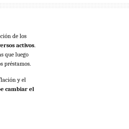
ación de los
versos activos
.
as que luego
os préstamos.
lación y el
e cambiar el