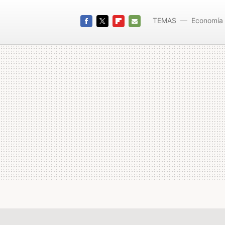
TEMAS
Economía
FACEBOOK
TWITTER
FLIPBOARD
E-
MAIL