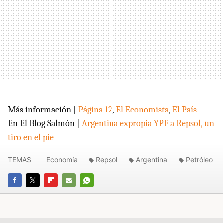
Más información |
Página 12
,
El Economista
,
El País
En El Blog Salmón |
Argentina expropia
YPF
a Repsol, un
tiro en el pie
TEMAS
Economía
Repsol
Argentina
Petróleo
FACEBOOK
TWITTER
FLIPBOARD
E-
WHATSAPP
MAIL