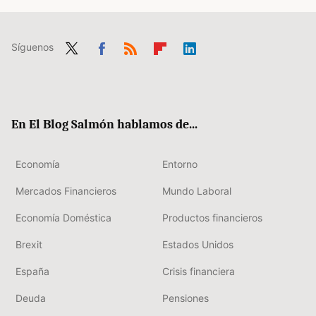
Síguenos
Twit
Fac
RSS
Flip
Link
ter
ebo
boa
edIn
ok
rd
En El Blog Salmón hablamos de...
Economía
Entorno
Mercados Financieros
Mundo Laboral
Economía Doméstica
Productos financieros
Brexit
Estados Unidos
España
Crisis financiera
Deuda
Pensiones