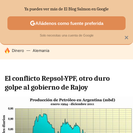
Ya puedes ver más de El Blog Salmon en Google
SECTORES
ECONOMÍA DOMÉSTICA
MERCADOS FINANC
Añádenos como fuente preferida
Solo necesitas una cuenta de Google
×
HOY SE HABLA DE
Dinero
Alemania
El conflicto Repsol-YPF, otro duro
golpe al gobierno de Rajoy