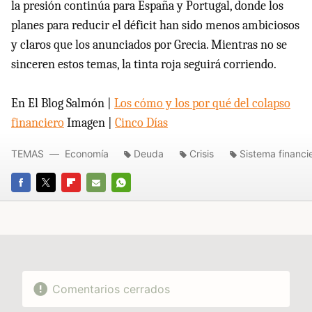
la presión continúa para España y Portugal, donde los
planes para reducir el déficit han sido menos ambiciosos
y claros que los anunciados por Grecia. Mientras no se
sinceren estos temas, la tinta roja seguirá corriendo.
En El Blog Salmón |
Los cómo y los por qué del colapso
financiero
Imagen |
Cinco Días
TEMAS
Economía
Deuda
Crisis
Sistema financi
FACEBOOK
TWITTER
FLIPBOARD
E-
WHATSAPP
MAIL
Comentarios cerrados