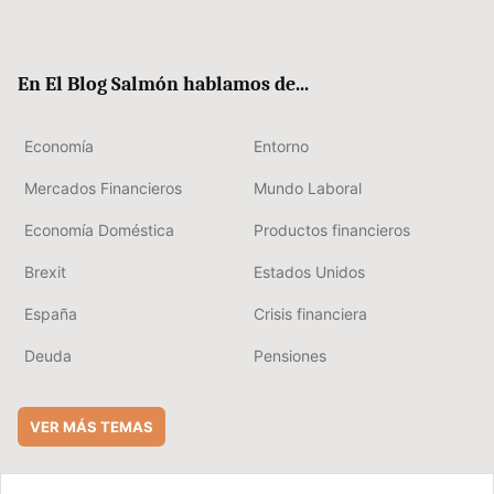
ter
ebo
boa
edIn
ok
rd
En El Blog Salmón hablamos de...
Economía
Entorno
Mercados Financieros
Mundo Laboral
Economía Doméstica
Productos financieros
Brexit
Estados Unidos
España
Crisis financiera
Deuda
Pensiones
VER MÁS TEMAS