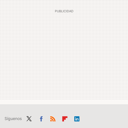
Síguenos
Twit
Fac
RSS
Flip
Link