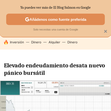
Ya puedes ver más de El Blog Salmon en Google
MENÚ
NUEVO
Añádenos como fuente preferida
SECTORES
ECONOMÍA DOMÉSTICA
MERCADOS FINANC
Solo necesitas una cuenta de Google
×
HOY SE HABLA DE
Inversión
Dinero
Alquiler
Dinero
Elevado endeudamiento desata nuevo
pánico bursátil