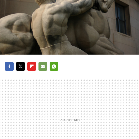
FACEBOOK
TWITTER
FLIPBOARD
E-
WHATSAPP
MAIL