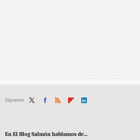
Síguenos
Twit
Fac
RSS
Flip
Link
ter
ebo
boa
edIn
ok
rd
En El Blog Salmón hablamos de...