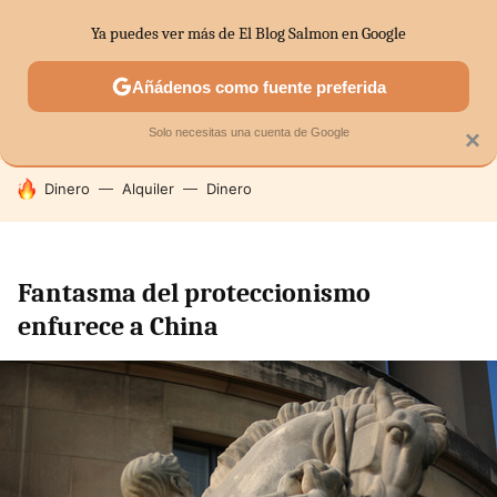
Ya puedes ver más de El Blog Salmon en Google
SECTORES
ECONOMÍA DOMÉSTICA
MERCADOS FINANC
Añádenos como fuente preferida
Solo necesitas una cuenta de Google
×
HOY SE HABLA DE
Dinero
Alquiler
Dinero
Fantasma del proteccionismo
enfurece a China