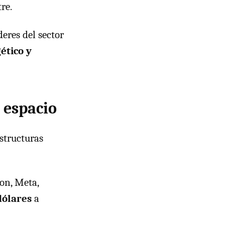
re.
eres del sector
ético y
 espacio
estructuras
on, Meta,
dólares
a