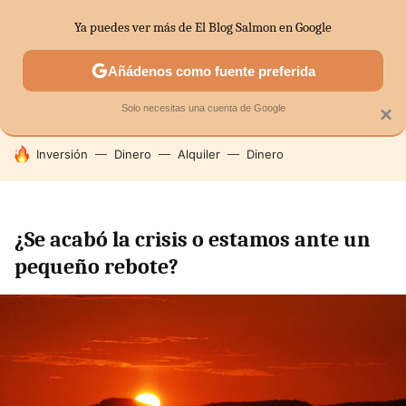
Ya puedes ver más de El Blog Salmon en Google
SECTORES
ECONOMÍA DOMÉSTICA
MERCADOS FINANC
Añádenos como fuente preferida
Solo necesitas una cuenta de Google
×
HOY SE HABLA DE
Inversión
Dinero
Alquiler
Dinero
¿Se acabó la crisis o estamos ante un
pequeño rebote?