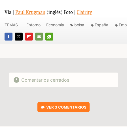
Vía |
Paul Krugman
(inglés) Foto |
Clairity
TEMAS
Entorno
Economía
bolsa
España
Emp
FACEBOOK
TWITTER
FLIPBOARD
E-
WHATSAPP
MAIL
Comentarios cerrados
VER
3 COMENTARIOS