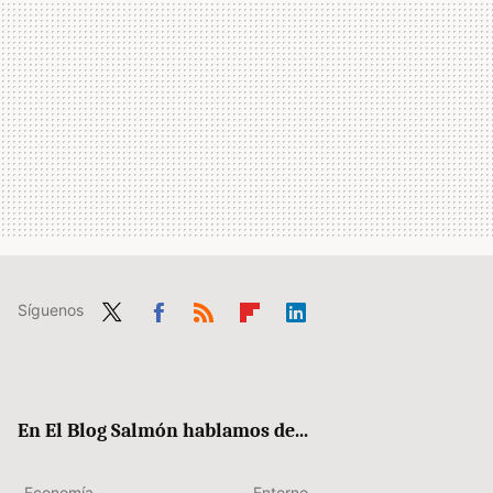
Síguenos
Twit
Fac
RSS
Flip
Link
ter
ebo
boa
edIn
ok
rd
En El Blog Salmón hablamos de...
Economía
Entorno